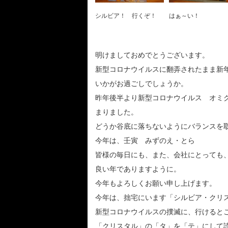
シルビア！ 行くぞ！
はぁ～い！
明けましておめでとうございます。
新型コロナウイルスに翻弄されたまま新
いかがお過ごしでしょうか。
昨年後半より新型コロナウイルス オミ
まりました。
どうか谷底に落ちないようにバランスを
今年は、壬寅 みずのえ・とら
皆様の毎日にも、また、会社にとっても
良い年でありますように。
今年もよろしくお願い申し上げます。
今年は、拙宅にいます「シルビア・クリ
新型コロナウイルスの撲滅に、行けると
「クリスタル」の「タ」を「テ」にして