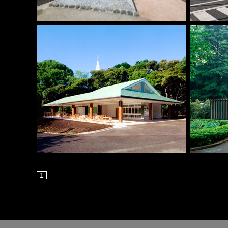
令和４年度新宿御苑ワーキングスペース代替施設
百人町自転
新築工事
新宿御苑中央休憩所
新宿御苑食
1