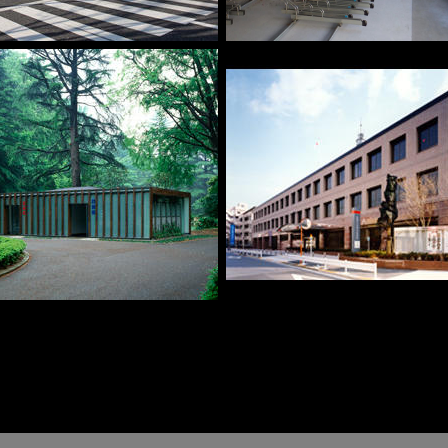
車保管場所
内藤町自転車保管場所
堂裏トイレ
警察庁石神井警察庁舎